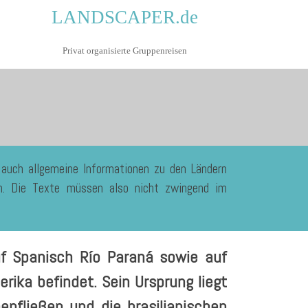
LANDSCAPER.de
Privat organisierte Gruppenreisen
h auch allgemeine Informationen zu den Ländern
hen. Die Texte müssen also nicht zwingend im
f Spanisch Río Paraná sowie auf
erika befindet. Sein Ursprung liegt
fließen und die brasilianischen