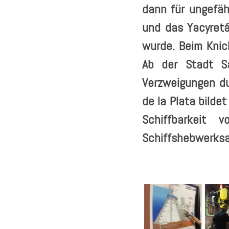
dann für ungefä
und das Yacyretá
wurde. Beim Knic
Ab der Stadt S
Verzweigungen du
de la Plata bilde
Schiffbarkeit
Schiffshebwerksa