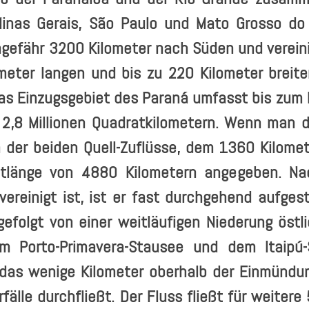
nas Gerais, São Paulo und Mato Grosso do S
ungefähr 3200 Kilometer nach Süden und verein
eter langen und bis zu 220 Kilometer breite
Das Einzugsgebiet des Paraná umfasst bis zum E
 2,8 Millionen Quadratkilometern. Wenn man 
 der beiden Quell-Zuflüsse, dem 1360 Kilomet
mtlänge von 4880 Kilometern angegeben.
Na
vereinigt ist, ist er fast durchgehend aufge
efolgt von einer weitläufigen Niederung östl
em Porto-Primavera-Stausee und dem Itaipú
 das wenige Kilometer oberhalb der Einmündun
fälle durchfließt. Der Fluss fließt für weiter