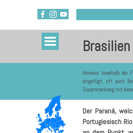
Brasilien
Hinweis: Innerhalb der 
eingefügt, oft auch Be
Zusammenhang mit dieser
Der Paraná, wel
Portugiesisch Rio
an dem Punkt, w